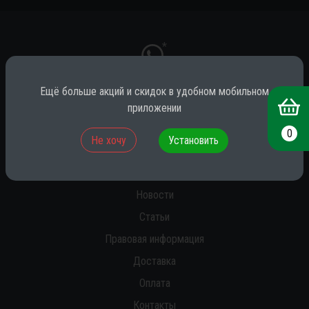
*
Ещё больше акций и скидок в удобном мобильном
приложении
* принадлежит компании Meta (признана экстремистской на территории
РФ)
0
Не хочу
Установить
О нас
Новости
Статьи
Правовая информация
Доставка
Оплата
Контакты