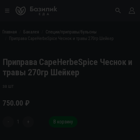
Главная
Бакалея
Специи/приправы/бульоны
Приправа CapeHerbeSpice Чеснок и травы 270гр Шейкер
Приправа CapeHerbeSpice Чеснок и
травы 270гр Шейкер
за шт
750.00
₽
-
1
+
В корзину