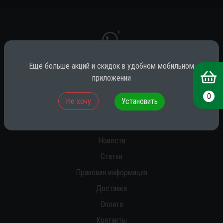
*
Ещё больше акций и скидок в удобном мобильном
приложении
* принадлежит компании Meta (признана экстремистской на территории
РФ)
0
Не хочу
Установить
О нас
Новости
Статьи
Правовая информация
Доставка
Оплата
Контакты