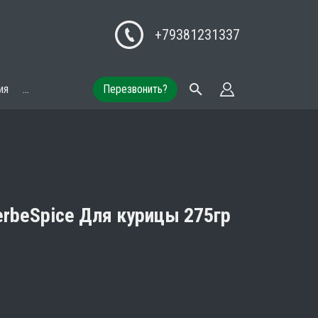
+79381231337
ия
...
Перезвонить?
rbeSpice Для курицы 275гр