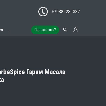
+79381231337
ия
...
Перезвонить?
rbeSpice Гарам Масала
ка