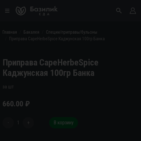
Главная
Бакалея
Специи/приправы/бульоны
Приправа CapeHerbeSpice Каджунская 100гр Банка
Приправа CapeHerbeSpice
Каджунская 100гр Банка
за шт
660.00
₽
-
1
+
В корзину