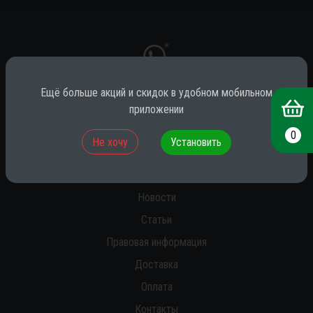
*
Ещё больше акций и скидок в удобном мобильном
приложении
* принадлежит компании Meta (признана экстремистской на территории
РФ)
0
Не хочу
Установить
О нас
Новости
Статьи
Правовая информация
Доставка
Оплата
Контакты