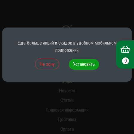
*
Ещё больше акций и скидок в удобном мобильном
приложении
* принадлежит компании Meta (признана экстремистской на территории
РФ)
0
Не хочу
Установить
О нас
Новости
Статьи
Правовая информация
Доставка
Оплата