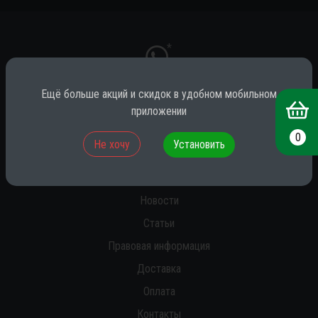
*
Ещё больше акций и скидок в удобном мобильном
приложении
* принадлежит компании Meta (признана экстремистской на территории
РФ)
0
Не хочу
Установить
О нас
Новости
Статьи
Правовая информация
Доставка
Оплата
Контакты