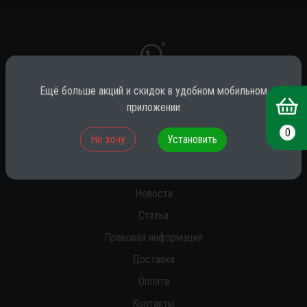
*
Ещё больше акций и скидок в удобном мобильном
приложении
* принадлежит компании Meta (признана экстремистской на территории
РФ)
0
Не хочу
Установить
О нас
Новости
Статьи
Правовая информация
Доставка
Оплата
Контакты