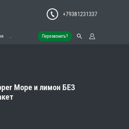
+79381231337
ия
...
Перезвонить?
pper Море и лимон БЕЗ
акет