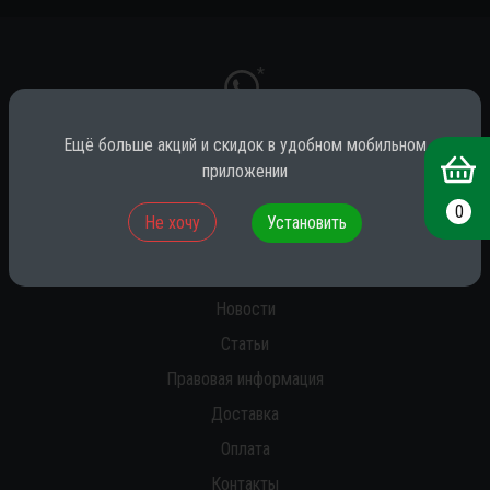
*
Ещё больше акций и скидок в удобном мобильном
приложении
* принадлежит компании Meta (признана экстремистской на территории
РФ)
0
Не хочу
Установить
О нас
Новости
Статьи
Правовая информация
Доставка
Оплата
Контакты