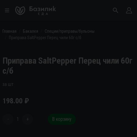
Главная
Бакалея
Специи/приправы/бульоны
Приправа SaltPepper Перец чили 60г с/б
Приправа SaltPepper Перец чили 60г
с/б
за шт
198.00
₽
-
1
+
В корзину