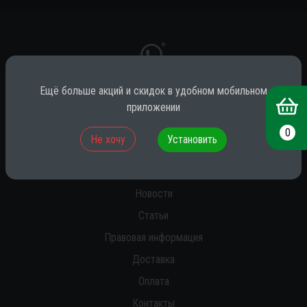
*
Ещё больше акций и скидок в удобном мобильном
приложении
* принадлежит компании Meta (признана экстремистской на территории
РФ)
0
Не хочу
Установить
О нас
Новости
Статьи
Правовая информация
Доставка
Оплата
Контакты