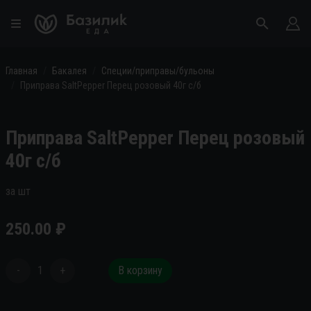
Главная
Бакалея
Специи/приправы/бульоны
Приправа SaltPepper Перец розовый 40г с/б
Приправа SaltPepper Перец розовый
40г с/б
за шт
250.00
₽
-
1
+
В корзину