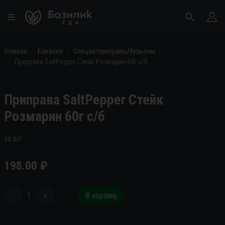
Главная
Бакалея
Специи/приправы/бульоны
Приправа SaltPepper Стейк Розмарин 60г с/б
Приправа SaltPepper Стейк
Розмарин 60г с/б
за шт
198.00
₽
-
1
+
В корзину