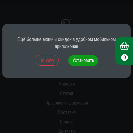
*
Ещё больше акций и скидок в удобном мобильном
приложении
* принадлежит компании Meta (признана экстремистской на территории
РФ)
0
Не хочу
Установить
О нас
Новости
Статьи
Правовая информация
Доставка
Оплата
Контакты