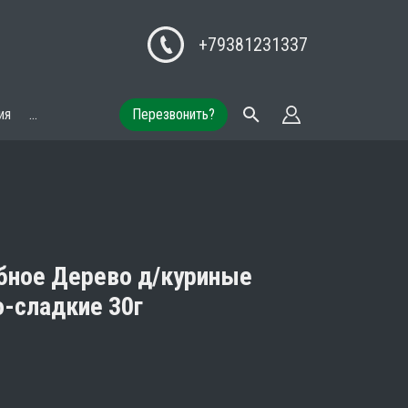
+79381231337
ия
...
Перезвонить?
бное Дерево д/куриные
-сладкие 30г