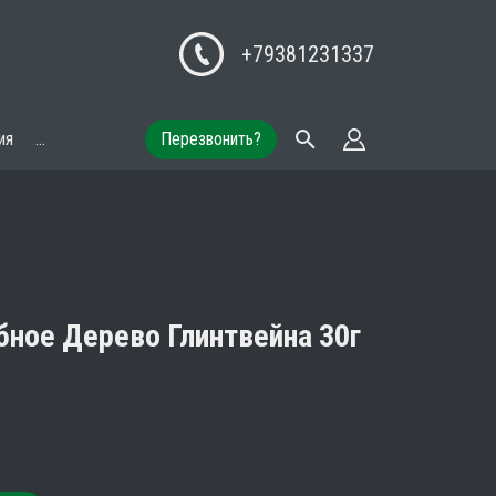
+79381231337
ия
...
Перезвонить?
ное Дерево Глинтвейна 30г