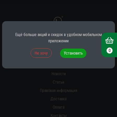
*
Ещё больше акций и скидок в удобном мобильном
приложении
* принадлежит компании Meta (признана экстремистской на территории
РФ)
0
Не хочу
Установить
О нас
Новости
Статьи
Правовая информация
Доставка
Оплата
Контакты