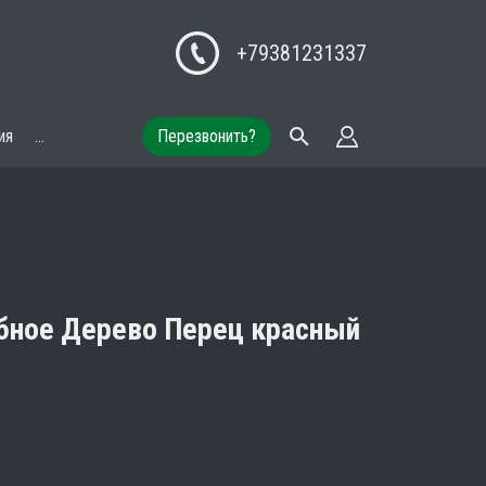
+79381231337
ия
...
Перезвонить?
бное Дерево Перец красный