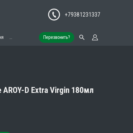
+79381231337
ия
...
Перезвонить?
 AROY-D Extra Virgin 180мл