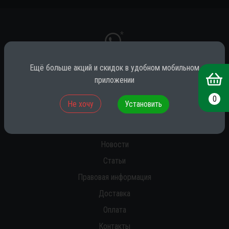
*
Ещё больше акций и скидок в удобном мобильном
приложении
* принадлежит компании Meta (признана экстремистской на территории
РФ)
0
Не хочу
Установить
О нас
Новости
Статьи
Правовая информация
Доставка
Оплата
Контакты