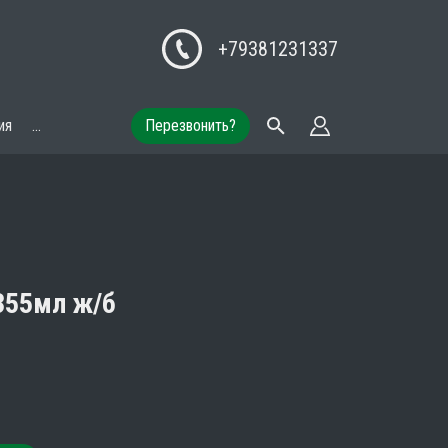
+79381231337
ия
...
Перезвонить?
355мл ж/б