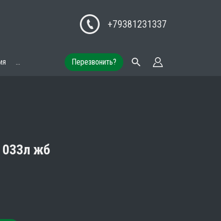
+79381231337
ия
...
Перезвонить?
 033л жб