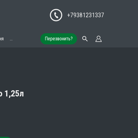
+79381231337
ия
...
Перезвонить?
 1,25л