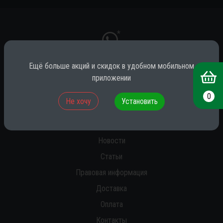
*
Ещё больше акций и скидок в удобном мобильном
приложении
* принадлежит компании Meta (признана экстремистской на территории
РФ)
0
Не хочу
Установить
О нас
Новости
Статьи
Правовая информация
Доставка
Оплата
Контакты