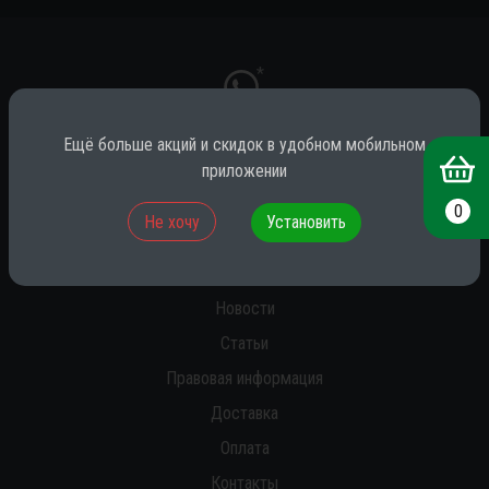
*
Ещё больше акций и скидок в удобном мобильном
приложении
* принадлежит компании Meta (признана экстремистской на территории
РФ)
0
Не хочу
Установить
О нас
Новости
Статьи
Правовая информация
Доставка
Оплата
Контакты