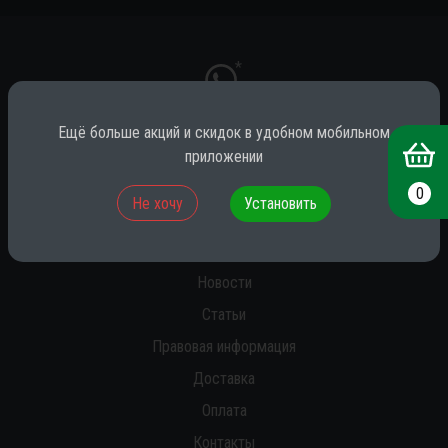
*
Ещё больше акций и скидок в удобном мобильном
приложении
* принадлежит компании Meta (признана экстремистской на территории
РФ)
0
Не хочу
Установить
О нас
Новости
Статьи
Правовая информация
Доставка
Оплата
Контакты