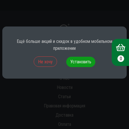
*
Ещё больше акций и скидок в удобном мобильном
приложении
* принадлежит компании Meta (признана экстремистской на территории
РФ)
0
Не хочу
Установить
О нас
Новости
Статьи
Правовая информация
Доставка
Оплата