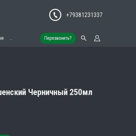
+79381231337
ия
...
Перезвонить?
шенский Черничный 250мл