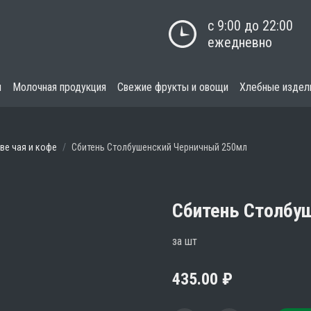
с 9:00 до 22:00

ежедневно
я
Молочная продукция
Свежие фрукты и овощи
Хлебные издел
ве чая и кофе
Сбитень Столбушенский Черничный 250мл
Сбитень Столбу
за шт
435.00
₽