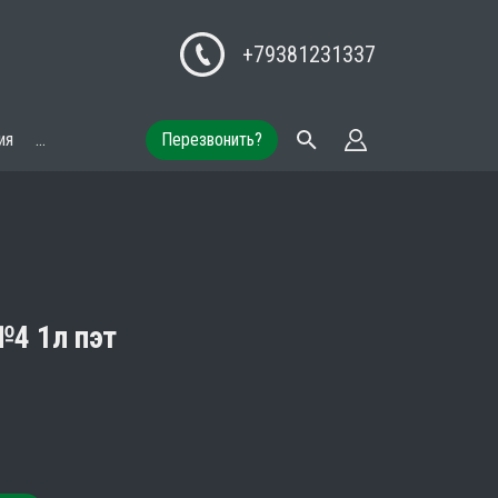
+79381231337
ия
...
Перезвонить?
№4 1л пэт