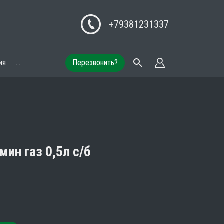
+79381231337
ия
...
Перезвонить?
ин газ 0,5л с/б