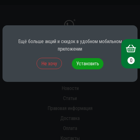
*
Ещё больше акций и скидок в удобном мобильном
приложении
* принадлежит компании Meta (признана экстремистской на территории
РФ)
0
Не хочу
Установить
О нас
Новости
Статьи
Правовая информация
Доставка
Оплата
Контакты