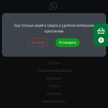
*
Ещё больше акций и скидок в удобном мобильном
* принадлежит компании Meta (признана экстремистской на территории
РФ)
приложении
0
Не хочу
Установить
О нас
Новости
Статьи
Правовая информация
Доставка
Оплата
Контакты
Личный кабинет