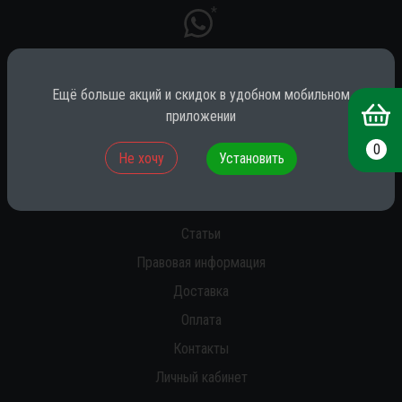
*
Ещё больше акций и скидок в удобном мобильном
* принадлежит компании Meta (признана экстремистской на территории
РФ)
приложении
0
Не хочу
Установить
О нас
Новости
Статьи
Правовая информация
Доставка
Оплата
Контакты
Личный кабинет