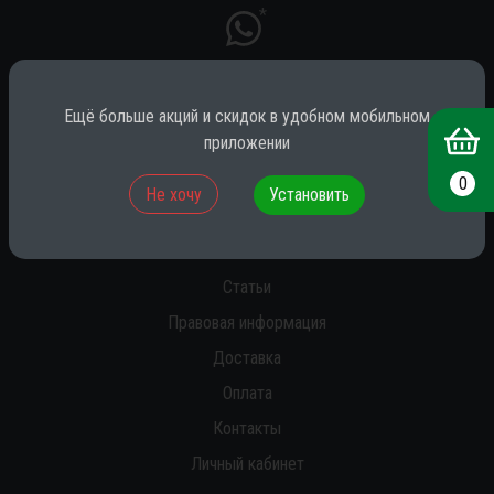
*
Ещё больше акций и скидок в удобном мобильном
* принадлежит компании Meta (признана экстремистской на территории
РФ)
приложении
0
Не хочу
Установить
О нас
Новости
Статьи
Правовая информация
Доставка
Оплата
Контакты
Личный кабинет