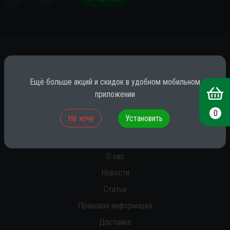
*
Ещё больше акций и скидок в удобном мобильном
приложении
* принадлежит компании Meta (признана экстремистской на территории
0
Не хочу
Установить
РФ)
О нас
Новости
Статьи
Правовая информация
Доставка