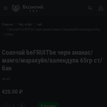
Главная
Чай, кофе
чай
Сокочай beFRUITbe черн ананас/манго/маракуйя/календула 65гр
ст/бан
Сокочай beFRUITbe черн ананас/
манго/маракуйя/календула 65гр ст/
бан
за шт
420.00
₽
-
1
+
В корзину