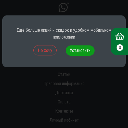
*
Ещё больше акций и скидок в удобном мобильном
* принадлежит компании Meta (признана экстремистской на территории
РФ)
приложении
0
Не хочу
Установить
О нас
Новости
Статьи
Правовая информация
Доставка
Оплата
Контакты
Личный кабинет