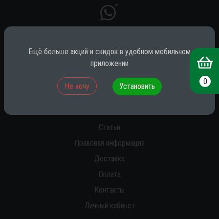
*
Ещё больше акций и скидок в удобном мобильном
* принадлежит компании Meta (признана экстремистской на территории
РФ)
приложении
0
Не хочу
Установить
О нас
Новости
Статьи
Правовая информация
Доставка
Оплата
Контакты
Личный кабинет