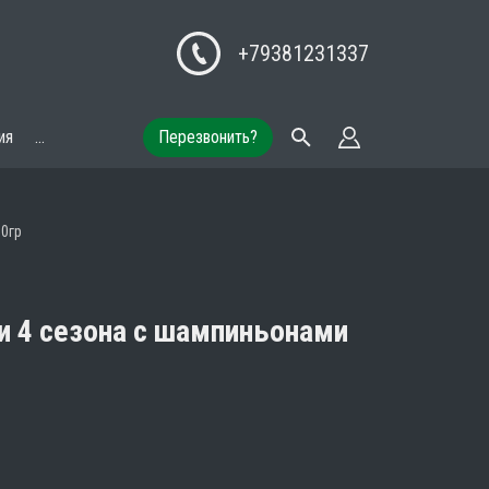
+79381231337
ия
...
Перезвонить?
0гр
 4 сезона с шампиньонами