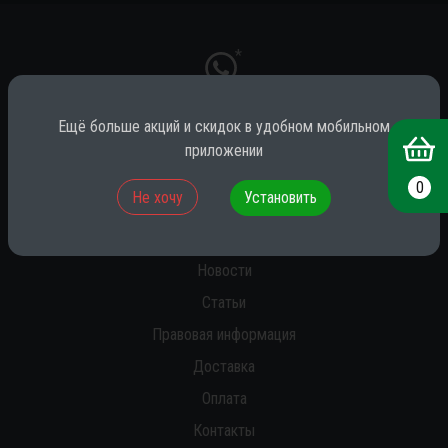
*
Ещё больше акций и скидок в удобном мобильном
* принадлежит компании Meta (признана экстремистской на территории
приложении
РФ)
0
Не хочу
Установить
О нас
Новости
Статьи
Правовая информация
Доставка
Оплата
Контакты