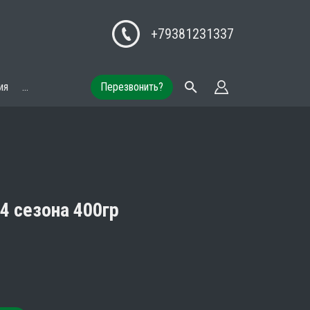
+79381231337
ия
...
Перезвонить?
4 сезона 400гр