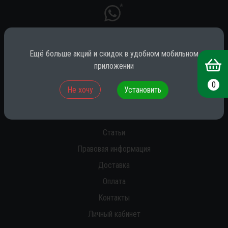
*
Ещё больше акций и скидок в удобном мобильном
* принадлежит компании Meta (признана экстремистской на территории
РФ)
приложении
0
Не хочу
Установить
О нас
Новости
Статьи
Правовая информация
Доставка
Оплата
Контакты
Личный кабинет