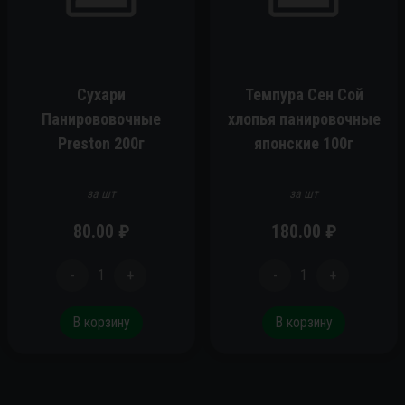
Сухари
Темпура Сен Сой
Панирововочные
хлопья панировочные
Preston 200г
японские 100г
за шт
за шт
80.00
₽
180.00
₽
-
1
+
-
1
+
В корзину
В корзину