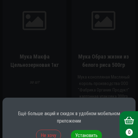
Мука Макфа
Мука Образ жизни из
Цельнозерновая 1кг
белого риса 500гр
Мука конопляная Масляный
за шт
король производства ООО
"Фабрика Органик Продукт"
картонная упаковка 300гр
за шт
Ещё больше акций и скидок в удобном мобильном
90.00
₽
210.00
₽
приложении
0
Не хочу
Установить
-
1
+
-
1
+