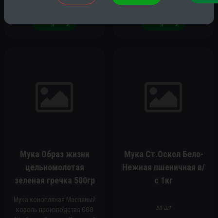
В корзину
В корзину
Мука Образ жизни
Мука Ст.Оскол Бело-
цельномолотая
Нежная пшеничная в/
зеленая гречка 500гр
с 1кг
Мука конопляная Масляный
за шт
король производства ООО