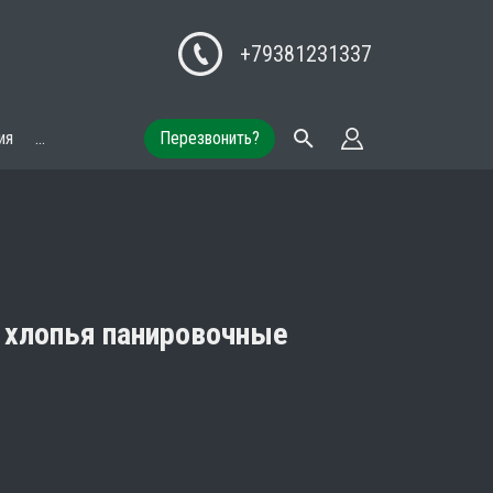
+79381231337
ия
...
Перезвонить?
 хлопья панировочные