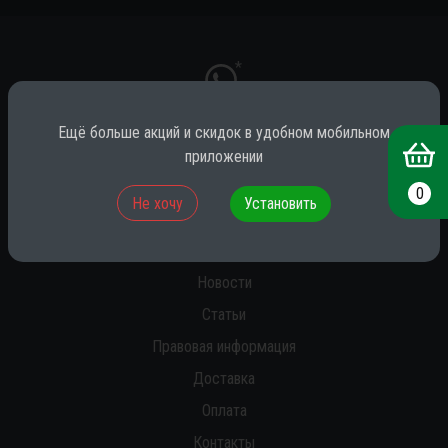
*
Ещё больше акций и скидок в удобном мобильном
приложении
* принадлежит компании Meta (признана экстремистской на территории
РФ)
0
Не хочу
Установить
О нас
Новости
Статьи
Правовая информация
Доставка
Оплата
Контакты