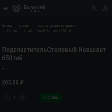
Главная
Бакалея
Сахар и сахарозаменитель
ПодсластительСтоловый Новасвет 650таб
ПодсластительСтоловый Новасвет
650таб
за шт
205.00
₽
-
1
+
В корзину