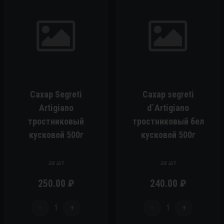
Сахар Segreti
Сахар segreti
Artigiano
d`Artigiano
тростниковый
тростниковый бел
кусковой 500г
кусковой 500г
за шт
за шт
250.00
₽
240.00
₽
-
1
+
-
1
+