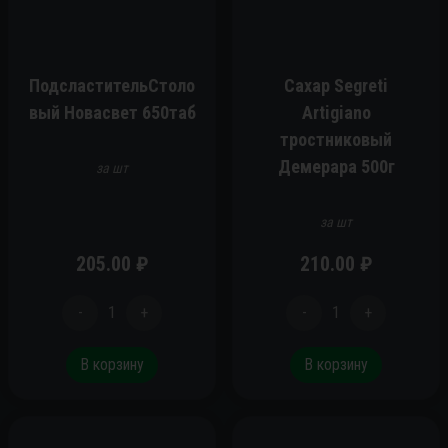
ПодсластительСтоло
Сахар Segreti
вый Новасвет 650таб
Artigiano
тростниковый
Демерара 500г
за шт
за шт
205.00
₽
210.00
₽
-
1
+
-
1
+
В корзину
В корзину