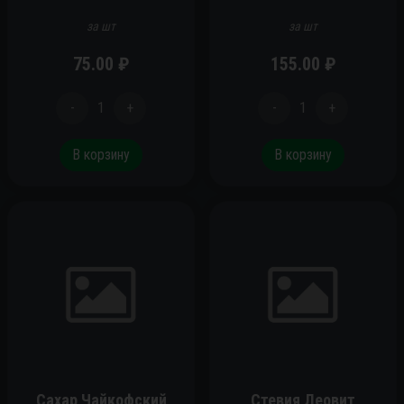
за шт
за шт
75.00
₽
155.00
₽
-
1
+
-
1
+
В корзину
В корзину
Сахар Чайкофский
Стевия Леовит