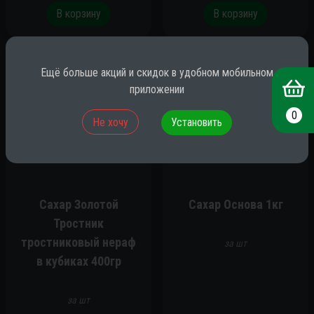
В корзину
В корзину
Ещё больше акций и скидок в удобном мобильном
приложении
0
Не хочу
Установить
Сахар Золотой
Сахар Основа 1кг
Тростник
тростниковый нераф
за шт
в кубиках 400гр
за шт