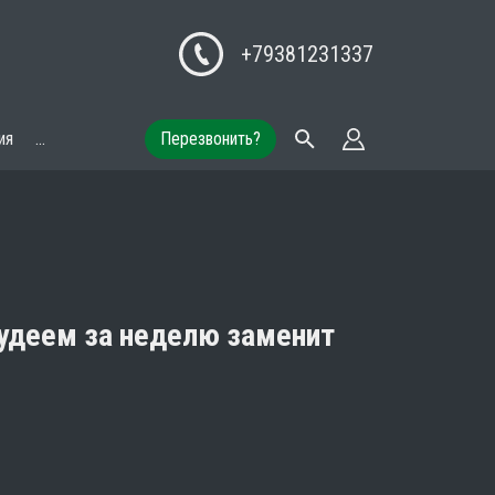
+79381231337
ия
...
Перезвонить?
удеем за неделю заменит