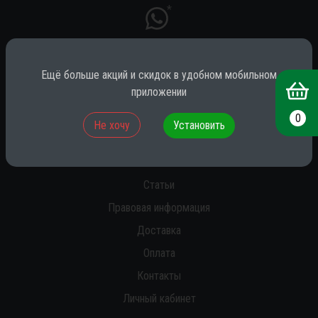
*
Ещё больше акций и скидок в удобном мобильном
* принадлежит компании Meta (признана экстремистской на территории
РФ)
приложении
0
Не хочу
Установить
О нас
Новости
Статьи
Правовая информация
Доставка
Оплата
Контакты
Личный кабинет