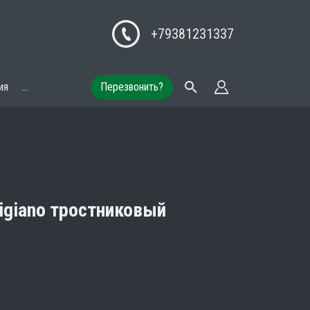
+79381231337
ия
...
Перезвонить?
tigiano тростниковый