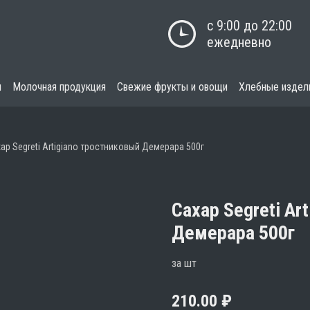
с 9:00 до 22:00

ежедневно
я
Молочная продукция
Свежие фрукты и овощи
Хлебные издел
ар Segreti Artigiano тростниковый Демерара 500г
Сахар Segreti Ar
Демерара 500г
за шт
210.00
₽