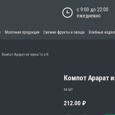
с 9:00 до 22:00

ежедневно
я
Молочная продукция
Свежие фрукты и овощи
Хлебные издел
Компот Арарат из терна 1л с/б
Компот Арарат из
за шт
212.00
₽