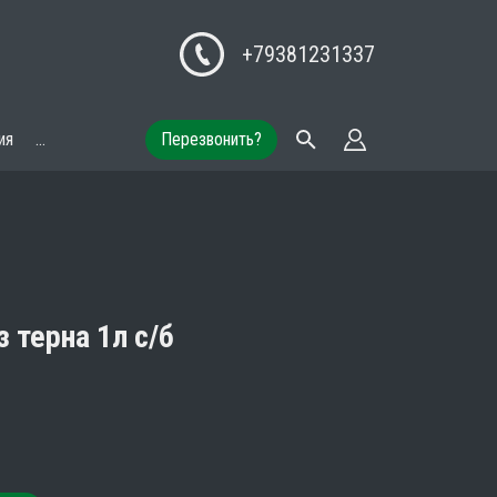
+79381231337
ия
...
Перезвонить?
 терна 1л с/б