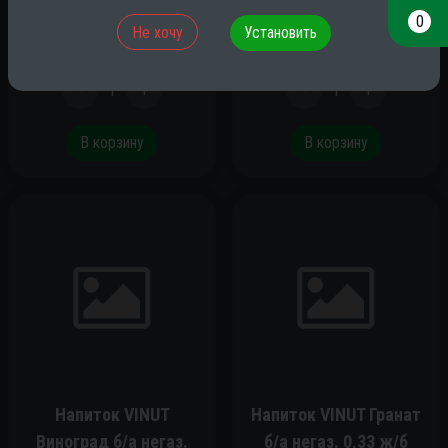
за шт
за шт
0
Не хочу
Установить
110.00
₽
135.00
₽
-
1
+
-
1
+
В корзину
В корзину
Напиток VINUT
Напиток VINUT Гранат
Виноград б/а негаз.
б/а негаз. 0,33 ж/б