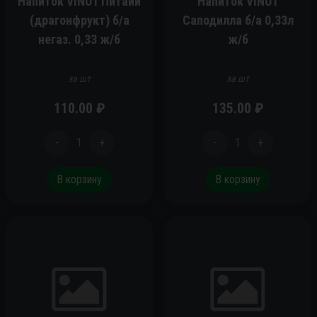
Напиток VINUT Питайи
Напиток VINUT
(драгонфрукт) б/а
Саподилла б/а 0,33л
негаз. 0,33 ж/б
ж/б
за шт
за шт
110.00
₽
135.00
₽
-
1
+
-
1
+
В корзину
В корзину