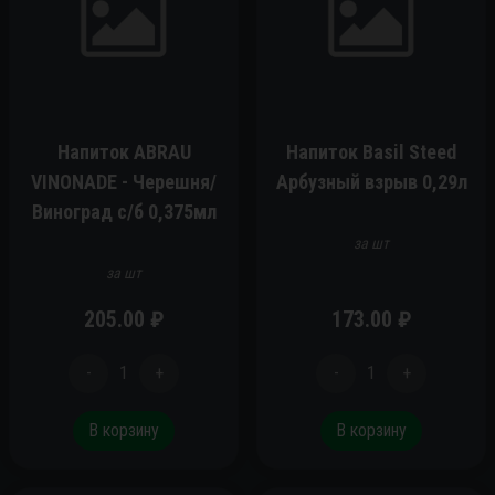
Напиток ABRAU
Напиток Basil Steed
VINONADE - Черешня/
Арбузный взрыв 0,29л
Виноград c/б 0,375мл
за шт
за шт
205.00
₽
173.00
₽
-
1
+
-
1
+
В корзину
В корзину