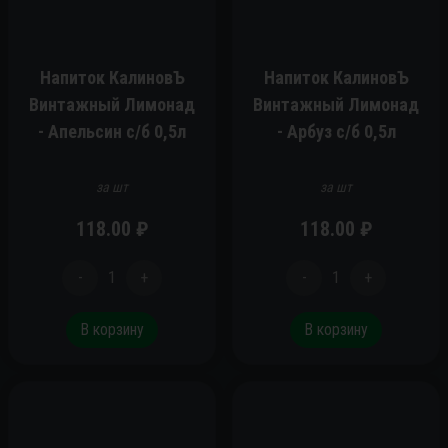
Напиток КалиновЪ
Напиток КалиновЪ
Винтажный Лимонад
Винтажный Лимонад
- Апельсин c/б 0,5л
- Арбуз c/б 0,5л
за шт
за шт
118.00
₽
118.00
₽
-
1
+
-
1
+
В корзину
В корзину