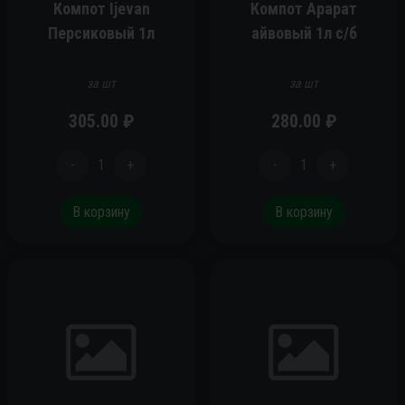
Компот Ijevan
Компот Арарат
Персиковый 1л
айвовый 1л с/б
за шт
за шт
305.00
₽
280.00
₽
-
1
+
-
1
+
В корзину
В корзину