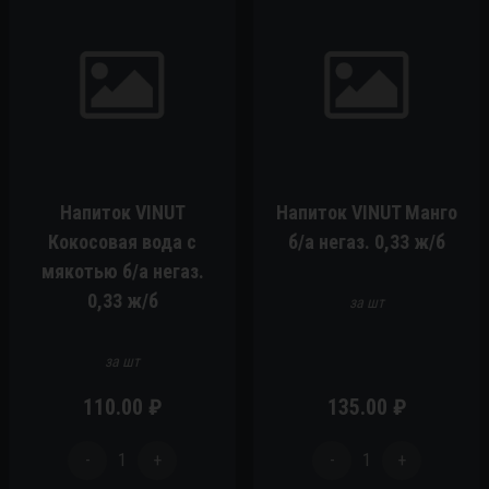
Напиток VINUT
Напиток VINUT Манго
Кокосовая вода с
б/а негаз. 0,33 ж/б
мякотью б/а негаз.
0,33 ж/б
за шт
за шт
110.00
₽
135.00
₽
-
1
+
-
1
+