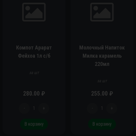
Компот Арарат
Молочный Напиток
Фейхоа 1л с/б
Милка карамель
220мл
за шт
за шт
280.00
₽
255.00
₽
-
1
+
-
1
+
В корзину
В корзину