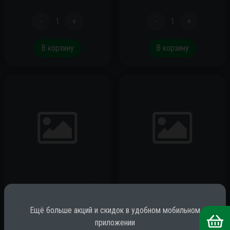
-
1
+
-
1
+
В корзину
В корзину
Напиток VINUT Арбуз
Напиток VINUT Банан
б/а негаз. 0,33 ж/б
0,33 ж/б
Ещё больше акций и скидок в удобном мобильном
приложении