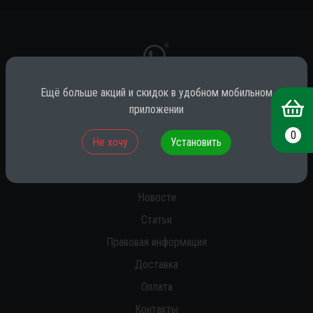
*
Ещё больше акций и скидок в удобном мобильном
приложении
* принадлежит компании Meta (признана экстремистской на территории
РФ)
0
Не хочу
Установить
О нас
Новости
Статьи
Правовая информация
Доставка
Оплата
Контакты