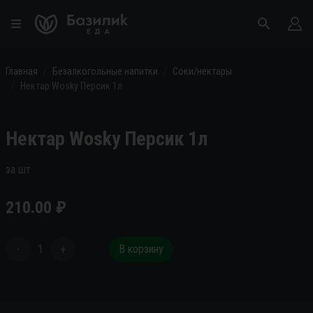
Главная
Безалкогольные напитки
Соки/нектары
Нектар Wosky Персик 1л
Нектар Wosky Персик 1л
за шт
210.00
₽
-
1
+
В корзину